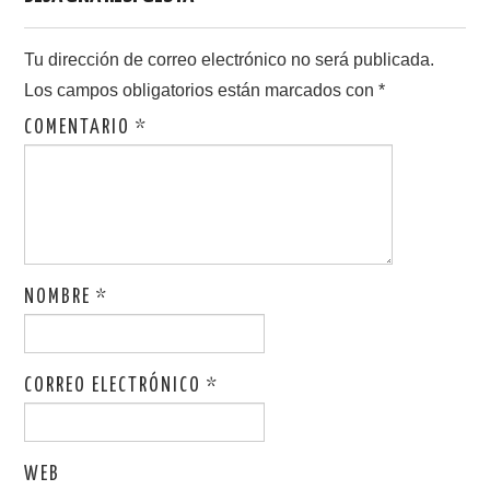
o
o
tir
o
n
Tu dirección de correo electrónico no será publicada.
k
Los campos obligatorios están marcados con
*
COMENTARIO
*
NOMBRE
*
CORREO ELECTRÓNICO
*
WEB