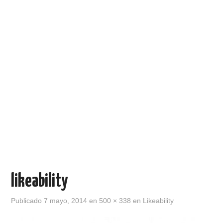
likeability
Publicado
7 mayo, 2014
en
500 × 338
en
Likeability