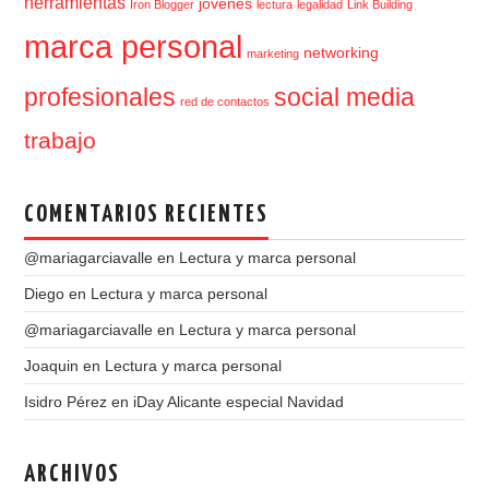
herramientas
jovenes
Iron Blogger
lectura
legalidad
Link Building
marca personal
networking
marketing
profesionales
social media
red de contactos
trabajo
COMENTARIOS RECIENTES
@mariagarciavalle
en
Lectura y marca personal
Diego
en
Lectura y marca personal
@mariagarciavalle
en
Lectura y marca personal
Joaquin
en
Lectura y marca personal
Isidro Pérez
en
iDay Alicante especial Navidad
ARCHIVOS