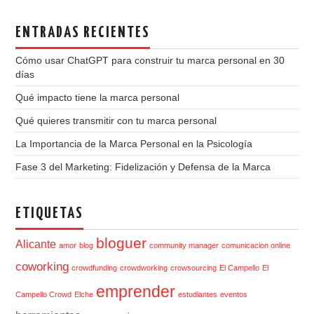
ENTRADAS RECIENTES
Cómo usar ChatGPT para construir tu marca personal en 30
días
Qué impacto tiene la marca personal
Qué quieres transmitir con tu marca personal
La Importancia de la Marca Personal en la Psicología
Fase 3 del Marketing: Fidelización y Defensa de la Marca
ETIQUETAS
bloguer
Alicante
amor
blog
community manager
comunicacion online
coworking
crowdfunding
crowdworking
crowsourcing
El Campello
El
emprender
Campello Crowd
Elche
estudiantes
eventos