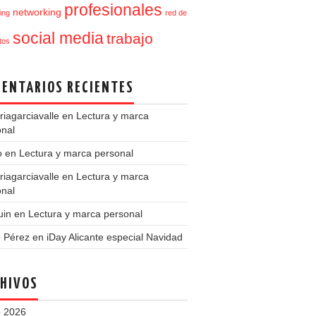
profesionales
networking
ing
red de
social media
trabajo
tos
ENTARIOS RECIENTES
iagarciavalle
en
Lectura y marca
onal
o
en
Lectura y marca personal
iagarciavalle
en
Lectura y marca
onal
uin
en
Lectura y marca personal
o Pérez
en
iDay Alicante especial Navidad
HIVOS
 2026