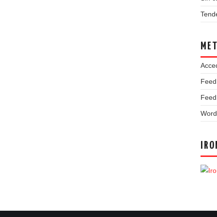
Tend
ME
Acce
Feed
Feed
Word
IRO