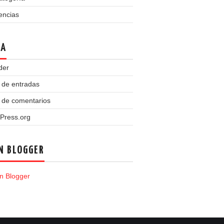
encias
TA
der
 de entradas
 de comentarios
Press.org
N BLOGGER