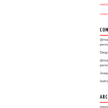
market
contac
COM
@mar
pers
Dieg
@mar
pers
Joaq
Isidr
ARC
mayo