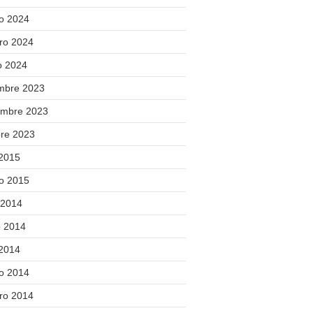
o 2024
ero 2024
o 2024
embre 2023
embre 2023
bre 2023
 2015
o 2015
 2014
 2014
 2014
o 2014
ero 2014