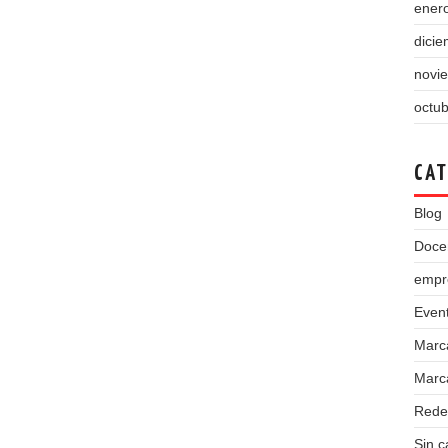
ener
dici
novi
octu
CAT
Blog
Doce
empr
Even
Marc
Marca
Rede
Sin c