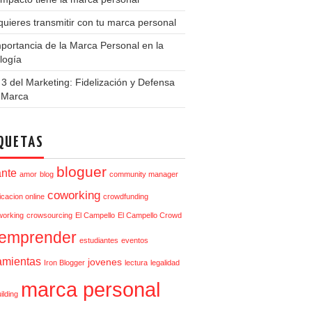
uieres transmitir con tu marca personal
portancia de la Marca Personal en la
logía
3 del Marketing: Fidelización y Defensa
a Marca
QUETAS
bloguer
ante
amor
blog
community manager
coworking
cacion online
crowdfunding
orking
crowsourcing
El Campello
El Campello Crowd
emprender
estudiantes
eventos
amientas
jovenes
Iron Blogger
lectura
legalidad
marca personal
ilding