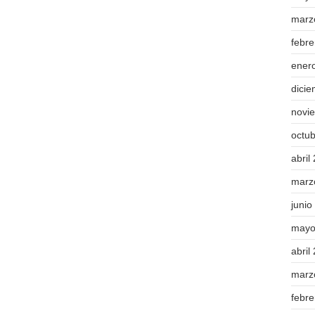
marz
febr
ener
dici
novi
octu
abril
marz
junio
mayo
abril
marz
febr