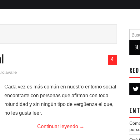
Busca
al
4
RED
ciavalle
Cada vez es más común en nuestro entorno social
encontrarte con personas que afirman con toda
rotundidad y sin ningún tipo de vergüenza el que,
ENT
no les gusta leer.
Cómo
Continuar leyendo
→
perso
Qué i