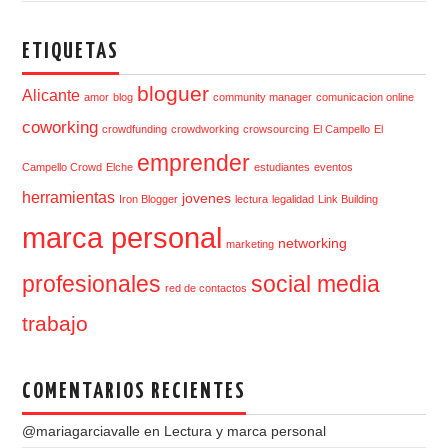
ETIQUETAS
bloguer
Alicante
amor
blog
community manager
comunicacion online
coworking
crowdfunding
crowdworking
crowsourcing
El Campello
El
emprender
Campello Crowd
Elche
estudiantes
eventos
herramientas
jovenes
Iron Blogger
lectura
legalidad
Link Building
marca personal
networking
marketing
profesionales
social media
red de contactos
trabajo
COMENTARIOS RECIENTES
@mariagarciavalle
en
Lectura y marca personal