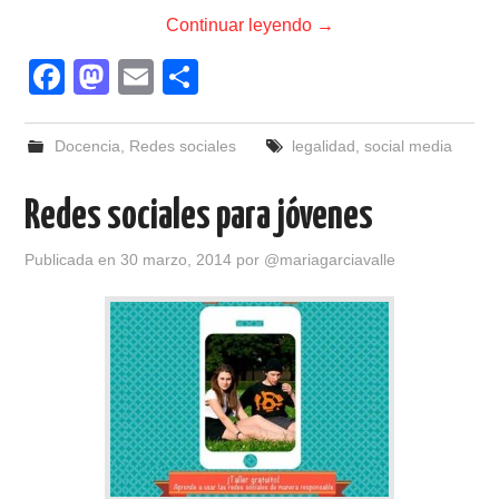
Continuar leyendo
→
F
M
E
C
a
a
m
o
c
st
ail
m
Docencia
,
Redes sociales
legalidad
,
social media
e
o
p
Redes sociales para jóvenes
b
d
ar
o
o
tir
Publicada en
30 marzo, 2014
por
@mariagarciavalle
o
n
k