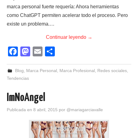
marca personal fuerte requería: Ahora herramientas
como ChatGPT permiten acelerar todo el proceso. Pero
existe un problema.…
Continuar leyendo
→
F
M
E
C
a
a
m
o
c
st
ail
m
Blog
,
Marca Personal
,
Marca Profesional
,
Redes sociales
,
e
o
p
Tendencias
b
d
ar
ImNoAngel
o
o
tir
o
n
Publicada en
8 abril, 2015
por
@mariagarciavalle
k