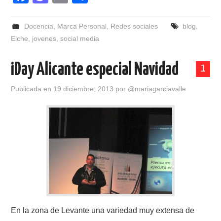
a
a
m
o
c
st
ail
m
Docencia
,
Marca Personal
,
Redes sociales
blog
,
e
o
p
Elche
,
jovenes
,
social media
b
d
ar
iDay Alicante especial Navidad
1
o
o
tir
o
n
Publicada en
19 diciembre, 2013
por
@mariagarciavalle
k
En la zona de Levante una variedad muy extensa de