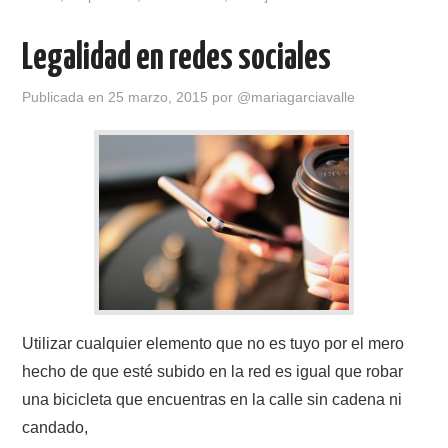
e
o
p
b
d
ar
Legalidad en redes sociales
o
o
tir
o
n
Publicada en
25 marzo, 2015
por
@mariagarciavalle
k
Utilizar cualquier elemento que no es tuyo por el mero
hecho de que esté subido en la red es igual que robar
una bicicleta que encuentras en la calle sin cadena ni
candado,