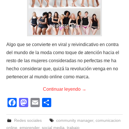
Algo que se convierte en viral y reivindicativo en contra
del mundo de la moda como toque de atención hacia el
resto de las mujeres consideradas no perfectas me ha
hecho considerar que, quizá la revolución venga en no
pertenecer al mundo online como marca.
Continuar leyendo
→
F
M
E
C
a
a
m
o
c
st
ail
m
Redes sociales
community manager
,
comunicacion
online
,
emprender
,
social media
,
trabajo