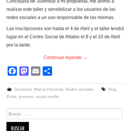
Concejalía de Juventud a mi propuesta, me animó a
realizar este taller y sensibilizar a los usuarios de las
redes sociales a un uso responsable de las mismas.
Las inscripciones son hasta el 4 de Abril y el taller tendrá
lugar en el Centro Social de Altabix el 8 y el 10 de Abril
por la tarde.
Continuar leyendo
→
F
M
E
C
a
a
m
o
c
st
ail
m
Docencia
,
Marca Personal
,
Redes sociales
blog
,
e
o
p
Elche
,
jovenes
,
social media
b
d
ar
Buscar:
o
o
tir
o
n