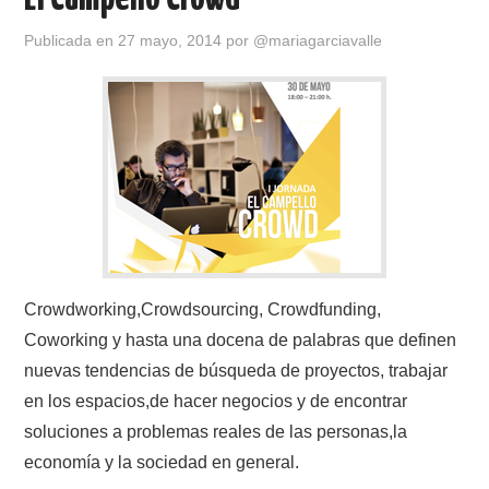
b
d
ar
o
o
tir
Publicada en
27 mayo, 2014
por
@mariagarciavalle
o
n
k
Crowdworking,Crowdsourcing, Crowdfunding,
Coworking y hasta una docena de palabras que definen
nuevas tendencias de búsqueda de proyectos, trabajar
en los espacios,de hacer negocios y de encontrar
soluciones a problemas reales de las personas,la
economía y la sociedad en general.