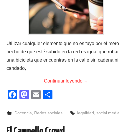
Utilizar cualquier elemento que no es tuyo por el mero
hecho de que esté subido en la red es igual que robar
una bicicleta que encuentras en la calle sin cadena ni
candado,
Continuar leyendo
→
F
M
E
C
a
a
m
o
c
st
ail
m
Docencia
,
Redes sociales
legalidad
,
social media
e
o
p
El Campello Crowd