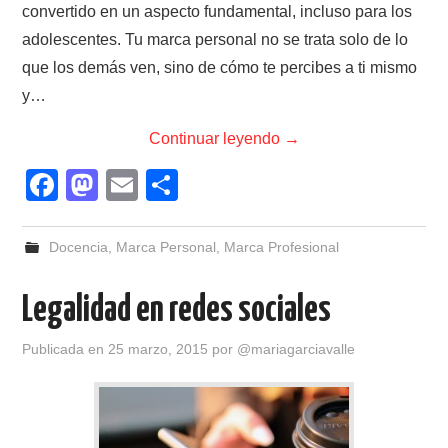
convertido en un aspecto fundamental, incluso para los
adolescentes. Tu marca personal no se trata solo de lo
que los demás ven, sino de cómo te percibes a ti mismo
y…
Continuar leyendo
→
F
M
E
C
a
a
m
o
c
st
ail
m
Docencia
,
Marca Personal
,
Marca Profesional
e
o
p
Legalidad en redes sociales
b
d
ar
o
o
tir
Publicada en
25 marzo, 2015
por
@mariagarciavalle
o
n
k