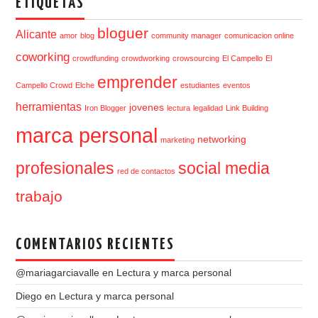
ETIQUETAS
bloguer
Alicante
amor
blog
community manager
comunicacion online
coworking
crowdfunding
crowdworking
crowsourcing
El Campello
El
emprender
Campello Crowd
Elche
estudiantes
eventos
herramientas
jovenes
Iron Blogger
lectura
legalidad
Link Building
marca personal
networking
marketing
profesionales
social media
red de contactos
trabajo
COMENTARIOS RECIENTES
@mariagarciavalle
en
Lectura y marca personal
Diego
en
Lectura y marca personal