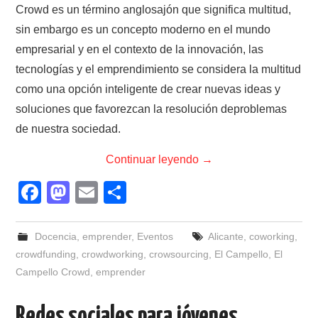
Crowd es un término anglosajón que significa multitud,
sin embargo es un concepto moderno en el mundo
empresarial y en el contexto de la innovación, las
tecnologías y el emprendimiento se considera la multitud
como una opción inteligente de crear nuevas ideas y
soluciones que favorezcan la resolución deproblemas
de nuestra sociedad.
Continuar leyendo
→
F
M
E
C
a
a
m
o
c
st
ail
m
Docencia
,
emprender
,
Eventos
Alicante
,
coworking
,
e
o
p
crowdfunding
,
crowdworking
,
crowsourcing
,
El Campello
,
El
Campello Crowd
,
emprender
b
d
ar
o
o
tir
Redes sociales para jóvenes