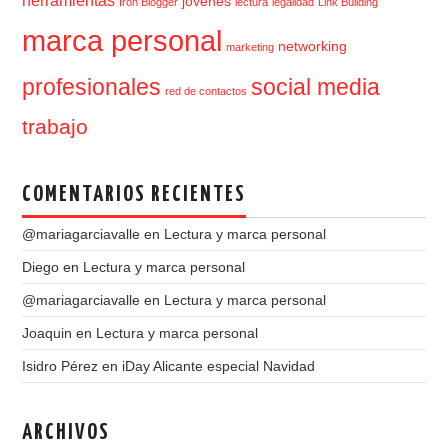
herramientas
jovenes
Iron Blogger
lectura
legalidad
Link Building
marca personal
networking
marketing
profesionales
social media
red de contactos
trabajo
COMENTARIOS RECIENTES
@mariagarciavalle
en
Lectura y marca personal
Diego
en
Lectura y marca personal
@mariagarciavalle
en
Lectura y marca personal
Joaquin
en
Lectura y marca personal
Isidro Pérez
en
iDay Alicante especial Navidad
ARCHIVOS