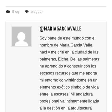
a
a
m
o
c
st
ail
m
Blog
bloguer
e
o
p
b
d
ar
@MARIAGARCIAVALLE
o
o
tir
o
n
Soy parte de este mundo con el
nombre de María García Valle,
k
nací y me crié en la ciudad de las
palmeras, Elche. De las palmeras
he aprendido a construir con los
escasos recursos que me aporta
mi entorno convirtiéndome en un
elemento exótico simbolo de vida
entre la escasez. Mi andadura
profesional va intimamente ligada
a la gestión en la arquitectura