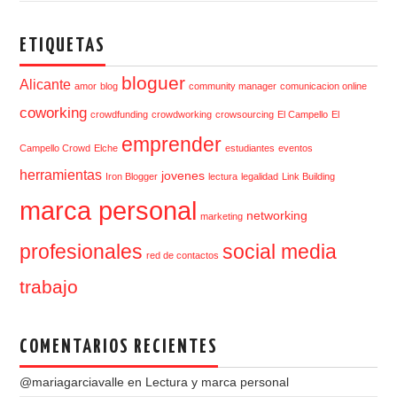
ETIQUETAS
bloguer
Alicante
amor
blog
community manager
comunicacion online
coworking
crowdfunding
crowdworking
crowsourcing
El Campello
El
emprender
Campello Crowd
Elche
estudiantes
eventos
herramientas
jovenes
Iron Blogger
lectura
legalidad
Link Building
marca personal
networking
marketing
profesionales
social media
red de contactos
trabajo
COMENTARIOS RECIENTES
@mariagarciavalle
en
Lectura y marca personal