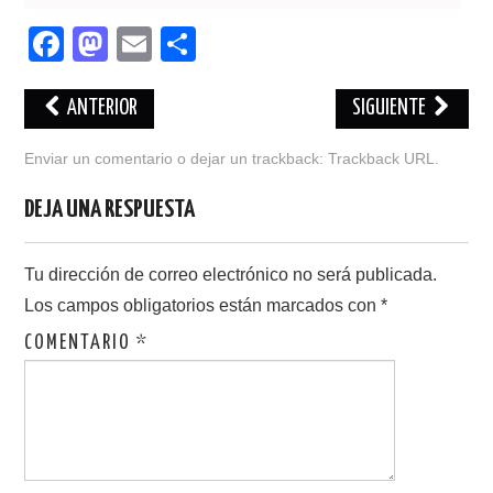
F
M
E
C
a
a
m
o
c
st
ail
m
ANTERIOR
SIGUIENTE
e
o
p
Enviar un comentario
o dejar un trackback:
Trackback URL
.
b
d
ar
DEJA UNA RESPUESTA
o
o
tir
o
n
Tu dirección de correo electrónico no será publicada.
k
Los campos obligatorios están marcados con
*
COMENTARIO
*