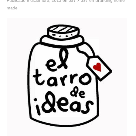
Publicado
9 diciembre, 2013
en
397 × 397
en
Branding home
made