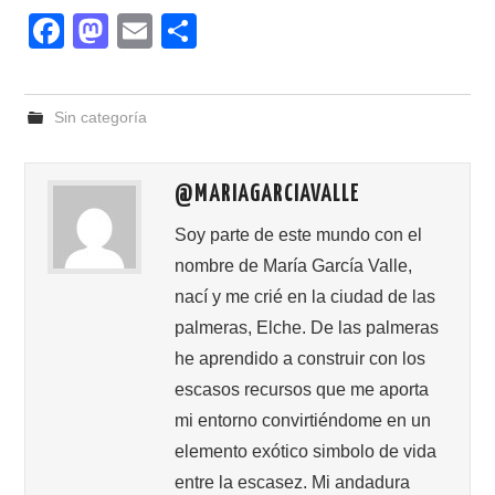
F
M
E
C
a
a
m
o
c
st
ail
m
Sin categoría
e
o
p
b
d
ar
@MARIAGARCIAVALLE
o
o
tir
o
n
Soy parte de este mundo con el
nombre de María García Valle,
k
nací y me crié en la ciudad de las
palmeras, Elche. De las palmeras
he aprendido a construir con los
escasos recursos que me aporta
mi entorno convirtiéndome en un
elemento exótico simbolo de vida
entre la escasez. Mi andadura