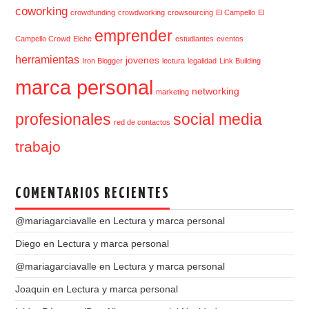
coworking
crowdfunding
crowdworking
crowsourcing
El Campello
El
emprender
Campello Crowd
Elche
estudiantes
eventos
herramientas
jovenes
Iron Blogger
lectura
legalidad
Link Building
marca personal
networking
marketing
profesionales
social media
red de contactos
trabajo
COMENTARIOS RECIENTES
@mariagarciavalle
en
Lectura y marca personal
Diego
en
Lectura y marca personal
@mariagarciavalle
en
Lectura y marca personal
Joaquin
en
Lectura y marca personal