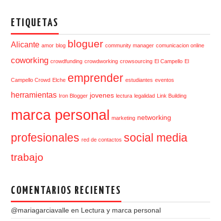
ETIQUETAS
bloguer
Alicante
amor
blog
community manager
comunicacion online
coworking
crowdfunding
crowdworking
crowsourcing
El Campello
El
emprender
Campello Crowd
Elche
estudiantes
eventos
herramientas
jovenes
Iron Blogger
lectura
legalidad
Link Building
marca personal
networking
marketing
profesionales
social media
red de contactos
trabajo
COMENTARIOS RECIENTES
@mariagarciavalle
en
Lectura y marca personal