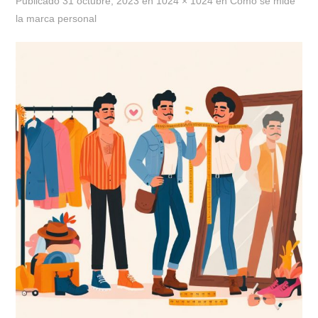
Publicado
31 octubre, 2023
en
1024 × 1024
en
Cómo se mide
la marca personal