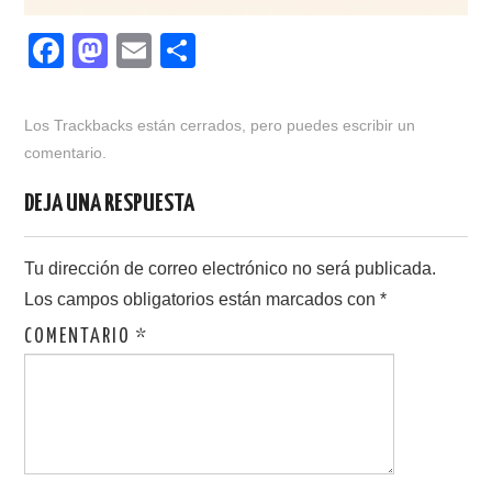
F
M
E
C
a
a
m
o
c
st
ail
m
Los Trackbacks están cerrados, pero puedes
escribir un
e
o
p
comentario
.
b
d
ar
DEJA UNA RESPUESTA
o
o
tir
o
n
Tu dirección de correo electrónico no será publicada.
k
Los campos obligatorios están marcados con
*
COMENTARIO
*