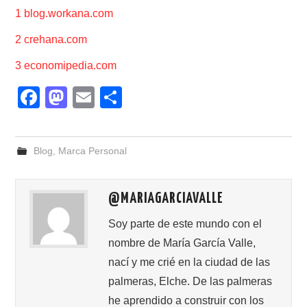
1 blog.workana.com
2 crehana.com
3 economipedia.com
F
M
E
C
a
a
m
o
c
st
ail
m
Blog
,
Marca Personal
e
o
p
b
d
ar
@MARIAGARCIAVALLE
o
o
tir
o
n
Soy parte de este mundo con el
nombre de María García Valle,
k
nací y me crié en la ciudad de las
palmeras, Elche. De las palmeras
he aprendido a construir con los