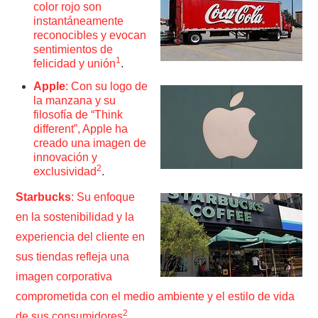
color rojo son
instantáneamente
reconocibles y evocan
sentimientos de
1
felicidad y unión
.
Apple
: Con su logo de
la manzana y su
filosofía de “Think
different”, Apple ha
creado una imagen de
innovación y
2
exclusividad
.
Starbucks
: Su enfoque
en la sostenibilidad y la
experiencia del cliente en
sus tiendas refleja una
imagen corporativa
comprometida con el medio ambiente y el estilo de vida
2
de sus consumidores
.