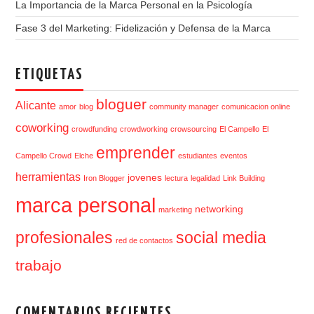
La Importancia de la Marca Personal en la Psicología
Fase 3 del Marketing: Fidelización y Defensa de la Marca
ETIQUETAS
bloguer
Alicante
amor
blog
community manager
comunicacion online
coworking
crowdfunding
crowdworking
crowsourcing
El Campello
El
emprender
Campello Crowd
Elche
estudiantes
eventos
herramientas
jovenes
Iron Blogger
lectura
legalidad
Link Building
marca personal
networking
marketing
profesionales
social media
red de contactos
trabajo
COMENTARIOS RECIENTES