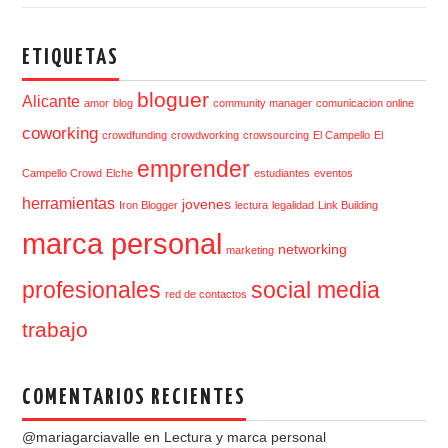
ETIQUETAS
bloguer
Alicante
amor
blog
community manager
comunicacion online
coworking
crowdfunding
crowdworking
crowsourcing
El Campello
El
emprender
Campello Crowd
Elche
estudiantes
eventos
herramientas
jovenes
Iron Blogger
lectura
legalidad
Link Building
marca personal
networking
marketing
profesionales
social media
red de contactos
trabajo
COMENTARIOS RECIENTES
@mariagarciavalle
en
Lectura y marca personal