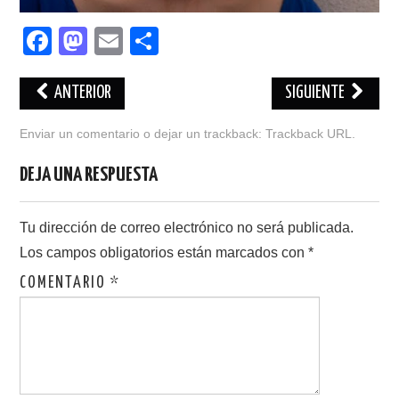
F
M
E
C
a
a
m
o
c
st
ail
m
ANTERIOR
SIGUIENTE
e
o
p
Enviar un comentario
o dejar un trackback:
Trackback URL
.
b
d
ar
DEJA UNA RESPUESTA
o
o
tir
o
n
Tu dirección de correo electrónico no será publicada.
k
Los campos obligatorios están marcados con
*
COMENTARIO
*