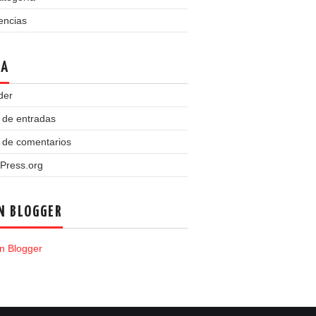
encias
TA
der
 de entradas
 de comentarios
Press.org
N BLOGGER