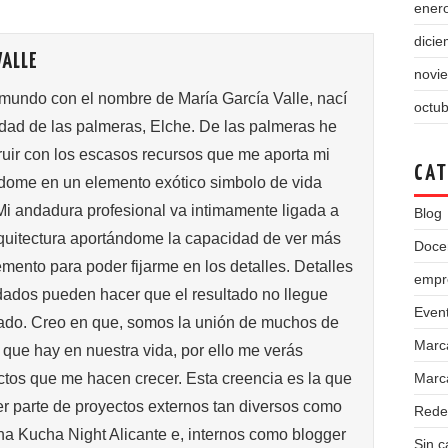
ener
dici
ALLE
novi
 mundo con el nombre de María García Valle, nací
octu
udad de las palmeras, Elche. De las palmeras he
ruir con los escasos recursos que me aporta mi
CAT
ndome en un elemento exótico simbolo de vida
Mi andadura profesional va intimamente ligada a
Blog
arquitectura aportándome la capacidad de ver más
Doce
emento para poder fijarme en los detalles. Detalles
empr
idados pueden hacer que el resultado no llegue
Even
eado. Creo en que, somos la unión de muchos de
Marc
que hay en nuestra vida, por ello me verás
Marca
ctos que me hacen crecer. Esta creencia es la que
er parte de proyectos externos tan diversos como
Rede
 Kucha Night Alicante e, internos como blogger
Sin c