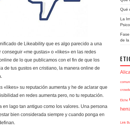
Qué q
La Im
Psico
Fase 
de l
ificado de Likeability que es algo parecido a una
or conseguir «me gustas» o «likes» en las redes
ETI
online de lo que publicamos con el fin de que los
de tus gustos en cristiano, la manera online de
Alic
a.
comuni
 «likes» su reputación aumenta y he de aclarar que
crowdw
visibilidad en redes aumenta pero, no tu reputación.
Elche
a en lago tan antiguo como los valores. Una persona
herr
 estar bien considerada siempre y cuando ponga en
definan.
Link Bu