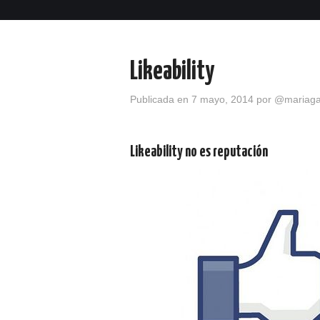
Likeability
Publicada en
7 mayo, 2014
por
@mariagar
Likeability no es reputación