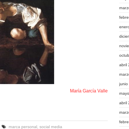
marz
febr
ener
dici
novi
octu
abril
marz
junio
María García Valle
mayo
abril
marz
febr
marca personal
,
social media