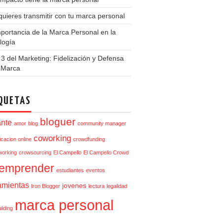
uieres transmitir con tu marca personal
portancia de la Marca Personal en la
logía
3 del Marketing: Fidelización y Defensa
a Marca
QUETAS
bloguer
ante
amor
blog
community manager
coworking
cacion online
crowdfunding
orking
crowsourcing
El Campello
El Campello Crowd
emprender
estudiantes
eventos
amientas
jovenes
Iron Blogger
lectura
legalidad
marca personal
ilding