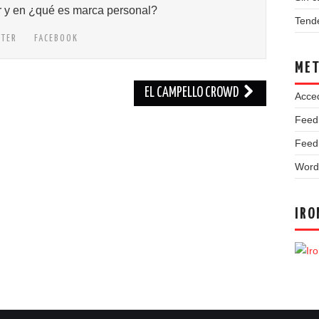
r y en ¿qué es marca personal?
Tend
TTER
FACEBOOK
ME
EL CAMPELLO CROWD
Acce
Feed
Feed
Word
IRO