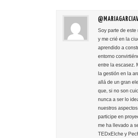
e
o
p
b
d
ar
@MARIAGARCIAV
o
o
tir
o
n
Soy parte de este
y me crié en la ci
k
aprendido a const
entorno convirtié
entre la escasez. 
la gestión en la 
allá de un gran el
que, si no son cu
nunca a ser lo id
nuestros aspectos 
participe en proye
me ha llevado a s
TEDxElche y Pecha