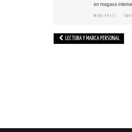
en magava interio
MORE POSTS
TWI
Navegación
LECTURA Y MARCA PERSONAL
de
entradas