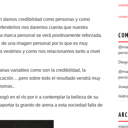
market
contac
en darnos credibilidad como personas y como
efenderlos nos daremos cuenta que nuestra
COM
ra marca personal se verá positivamente reforzada.
 de una imagen personal por lo que es muy
@mar
 vestimos y como nos relacionamos tanto a nivel
pers
Dieg
rias variables como son la credibilidad, la
@mar
pers
ducación….pero sobre todo el resultado vendrá muy
rsonas..
Joaq
Isidr
ogó en el río por ir a contemplar la belleza de su
aportar tu granito de arena a esta sociedad falta de
ARC
mayo