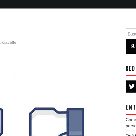
Busca
ciavalle
RED
ENT
Cómo
perso
Qué i