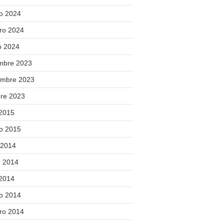
o 2024
ero 2024
o 2024
embre 2023
embre 2023
bre 2023
 2015
o 2015
 2014
 2014
 2014
o 2014
ero 2014