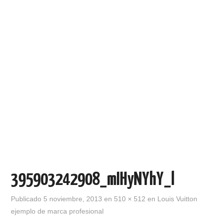
395903242908_mIHyNYhY_l
Publicado
5 noviembre, 2013
en
510 × 512
en
Louis Vuitton
ejemplo de marca profesional