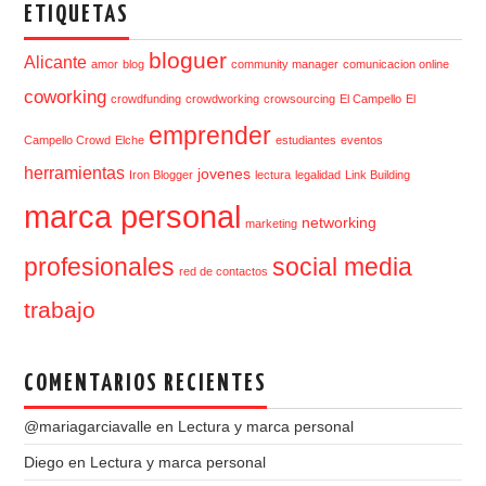
ETIQUETAS
bloguer
Alicante
amor
blog
community manager
comunicacion online
coworking
crowdfunding
crowdworking
crowsourcing
El Campello
El
emprender
Campello Crowd
Elche
estudiantes
eventos
herramientas
jovenes
Iron Blogger
lectura
legalidad
Link Building
marca personal
networking
marketing
profesionales
social media
red de contactos
trabajo
COMENTARIOS RECIENTES
@mariagarciavalle
en
Lectura y marca personal
Diego
en
Lectura y marca personal