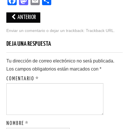
F
M
E
C
a
a
m
o
c
st
ail
m
ANTERIOR
e
o
p
Enviar un comentario
o dejar un trackback:
Trackback URL
.
b
d
ar
DEJA UNA RESPUESTA
o
o
tir
o
n
Tu dirección de correo electrónico no será publicada.
k
Los campos obligatorios están marcados con
*
COMENTARIO
*
NOMBRE
*