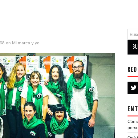
Busca
368
en
Mi marca y yo
RED
ENT
Cómo
perso
Qué i