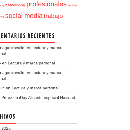
profesionales
networking
ing
red de
social media
trabajo
tos
ENTARIOS RECIENTES
iagarciavalle
en
Lectura y marca
onal
o
en
Lectura y marca personal
iagarciavalle
en
Lectura y marca
onal
uin
en
Lectura y marca personal
o Pérez
en
iDay Alicante especial Navidad
HIVOS
 2026