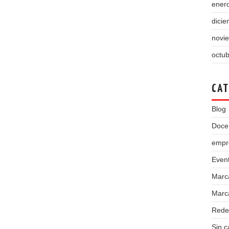
ener
dici
novi
octu
CAT
Blog
Doce
empr
Even
Marc
Marca
Rede
Sin c