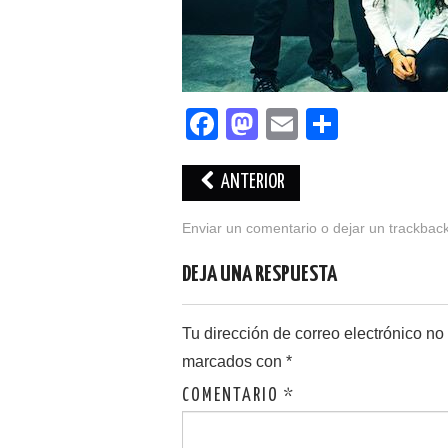
F
M
E
C
a
a
m
o
c
st
ail
m
ANTERIOR
e
o
p
Enviar un comentario
o dejar un trackbac
b
d
ar
DEJA UNA RESPUESTA
o
o
tir
o
n
Tu dirección de correo electrónico no
k
marcados con
*
COMENTARIO
*