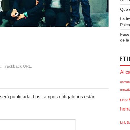
Qué q
La Im
Psico
Fase 
de l
ETI
k:
Trackback URL
.
Alic
comuni
crowdw
 será publicada.
Los campos obligatorios están
Elche
herr
Link Bu