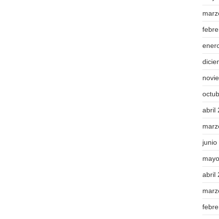
marz
febr
ener
dici
novi
octu
abril
marz
junio
mayo
abril
marz
febr