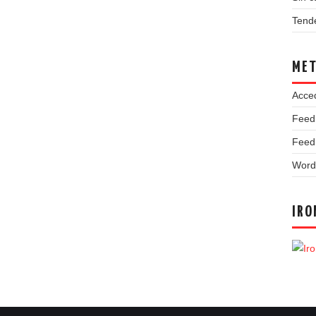
Tend
ME
Acce
Feed
Feed
Word
IRO