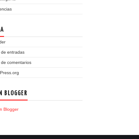
encias
TA
der
 de entradas
 de comentarios
Press.org
N BLOGGER