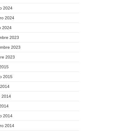
o 2024
ero 2024
o 2024
embre 2023
embre 2023
bre 2023
 2015
o 2015
 2014
 2014
 2014
o 2014
ero 2014