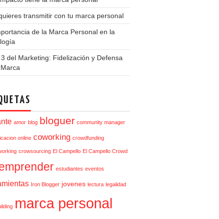
uieres transmitir con tu marca personal
portancia de la Marca Personal en la
logía
3 del Marketing: Fidelización y Defensa
a Marca
QUETAS
bloguer
ante
amor
blog
community manager
coworking
cacion online
crowdfunding
orking
crowsourcing
El Campello
El Campello Crowd
emprender
estudiantes
eventos
amientas
jovenes
Iron Blogger
lectura
legalidad
marca personal
ilding