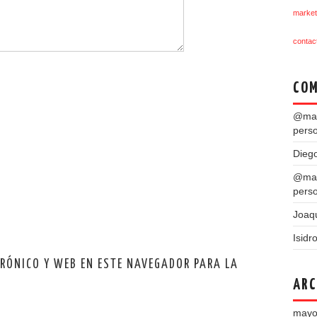
market
contac
COM
@mar
pers
Dieg
@mar
pers
Joaq
Isidr
TRÓNICO Y WEB EN ESTE NAVEGADOR PARA LA
ARC
mayo