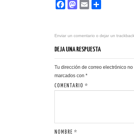
F
M
E
C
a
a
m
o
c
st
ail
m
e
o
p
Enviar un comentario
o dejar un trackbac
b
d
ar
DEJA UNA RESPUESTA
o
o
tir
o
n
Tu dirección de correo electrónico no
k
marcados con
*
COMENTARIO
*
NOMBRE
*