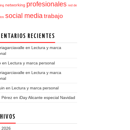
profesionales
networking
ing
red de
social media
trabajo
tos
ENTARIOS RECIENTES
iagarciavalle
en
Lectura y marca
onal
o
en
Lectura y marca personal
iagarciavalle
en
Lectura y marca
onal
uin
en
Lectura y marca personal
o Pérez
en
iDay Alicante especial Navidad
HIVOS
 2026