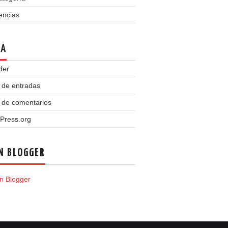
encias
TA
der
 de entradas
 de comentarios
Press.org
N BLOGGER