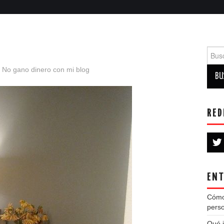
Busca
n
No gano dinero con mi blog
RED
ENT
Cómo
perso
Qué i