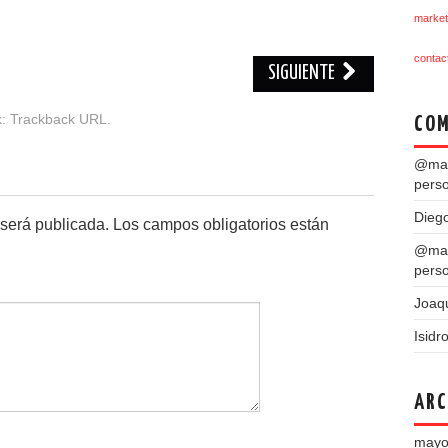
market
contac
SIGUIENTE
k:
Trackback URL
.
COM
@mar
pers
Dieg
 será publicada.
Los campos obligatorios están
@mar
pers
Joaq
Isidr
ARC
mayo