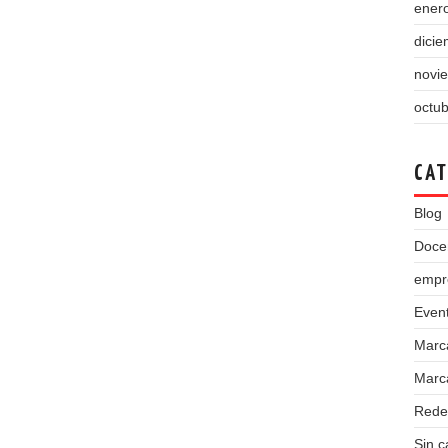
ener
dici
novi
octu
CAT
Blog
Doce
empr
Even
Marc
Marca
Rede
Sin c