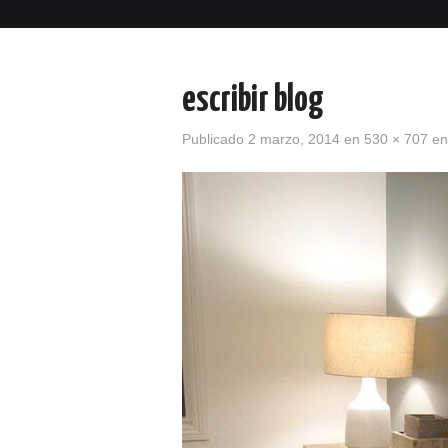
escribir blog
Publicado
2 marzo, 2014
en
530 × 707
e