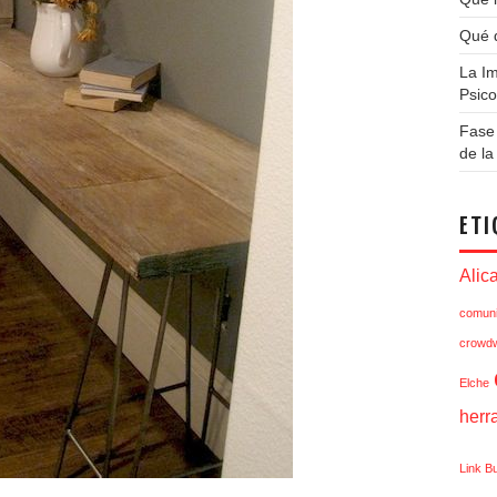
Qué q
La Im
Psico
Fase 
de l
ETI
Alic
comuni
crowdw
Elche
herr
Link Bu