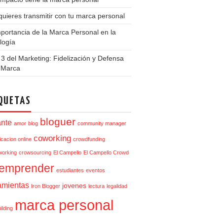
uieres transmitir con tu marca personal
portancia de la Marca Personal en la
logía
3 del Marketing: Fidelización y Defensa
a Marca
QUETAS
bloguer
ante
amor
blog
community manager
coworking
cacion online
crowdfunding
orking
crowsourcing
El Campello
El Campello Crowd
emprender
estudiantes
eventos
amientas
jovenes
Iron Blogger
lectura
legalidad
marca personal
ilding