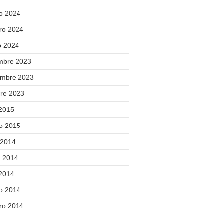
o 2024
ero 2024
o 2024
embre 2023
embre 2023
bre 2023
 2015
o 2015
 2014
 2014
 2014
o 2014
ero 2014