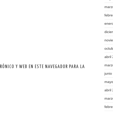
marz
febr
ener
dici
novi
octu
abril
marz
TRÓNICO Y WEB EN ESTE NAVEGADOR PARA LA
junio
mayo
abril
marz
febr