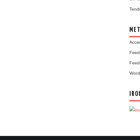
Tend
ME
Acce
Feed
Feed
Word
IRO