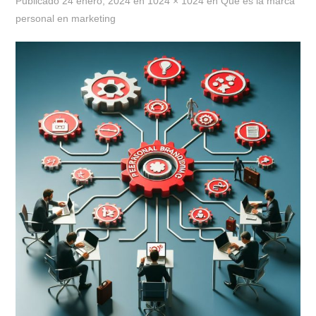
Publicado
24 enero, 2024
en
1024 × 1024
en
Qué es la marca
personal en marketing