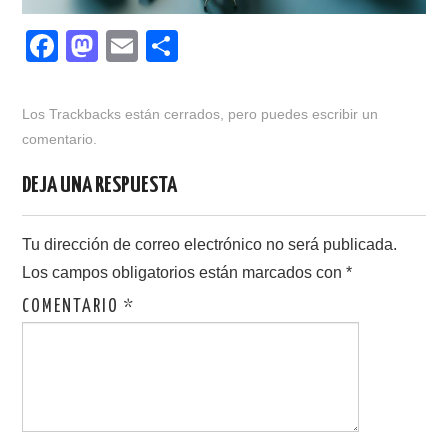
F
M
E
C
a
a
m
o
c
st
ail
m
Los Trackbacks están cerrados, pero puedes
escribir un
e
o
p
comentario
.
b
d
ar
DEJA UNA RESPUESTA
o
o
tir
o
n
Tu dirección de correo electrónico no será publicada.
k
Los campos obligatorios están marcados con
*
COMENTARIO
*