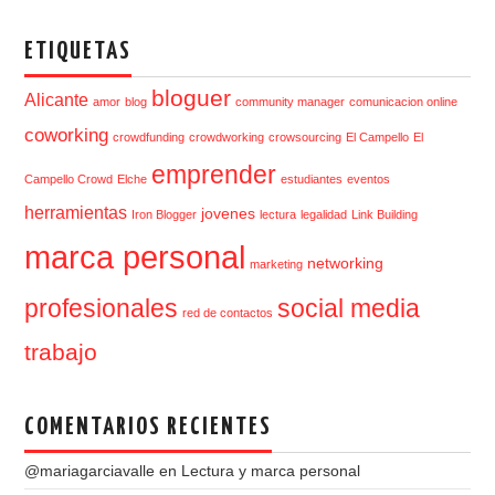
ETIQUETAS
bloguer
Alicante
amor
blog
community manager
comunicacion online
coworking
crowdfunding
crowdworking
crowsourcing
El Campello
El
emprender
Campello Crowd
Elche
estudiantes
eventos
herramientas
jovenes
Iron Blogger
lectura
legalidad
Link Building
marca personal
networking
marketing
profesionales
social media
red de contactos
trabajo
COMENTARIOS RECIENTES
@mariagarciavalle
en
Lectura y marca personal