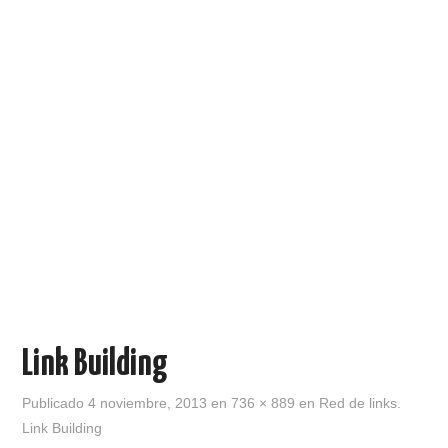
Link Building
Publicado
4 noviembre, 2013
en
736 × 889
en
Red de links.
Link Building