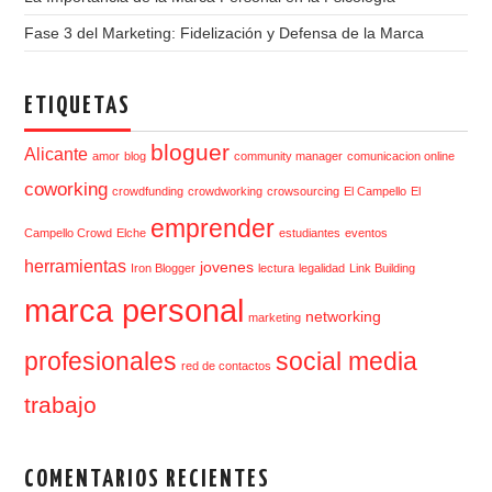
Fase 3 del Marketing: Fidelización y Defensa de la Marca
ETIQUETAS
bloguer
Alicante
amor
blog
community manager
comunicacion online
coworking
crowdfunding
crowdworking
crowsourcing
El Campello
El
emprender
Campello Crowd
Elche
estudiantes
eventos
herramientas
jovenes
Iron Blogger
lectura
legalidad
Link Building
marca personal
networking
marketing
profesionales
social media
red de contactos
trabajo
COMENTARIOS RECIENTES