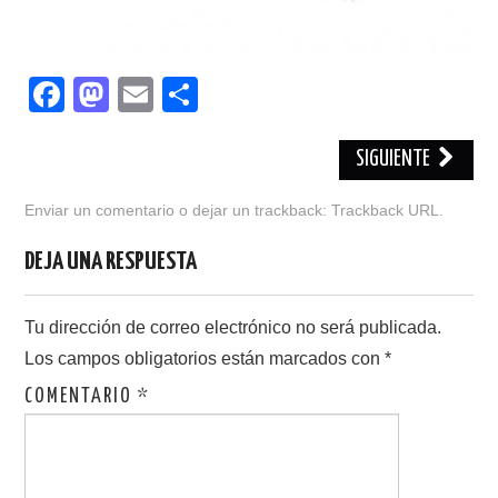
F
M
E
C
a
a
m
o
c
st
ail
m
SIGUIENTE
e
o
p
Enviar un comentario
o dejar un trackback:
Trackback URL
.
b
d
ar
DEJA UNA RESPUESTA
o
o
tir
o
n
Tu dirección de correo electrónico no será publicada.
k
Los campos obligatorios están marcados con
*
COMENTARIO
*