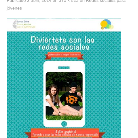
Publicado
2 abril, 2014
en
370 × 523
en
Redes sociales para
jóvenes