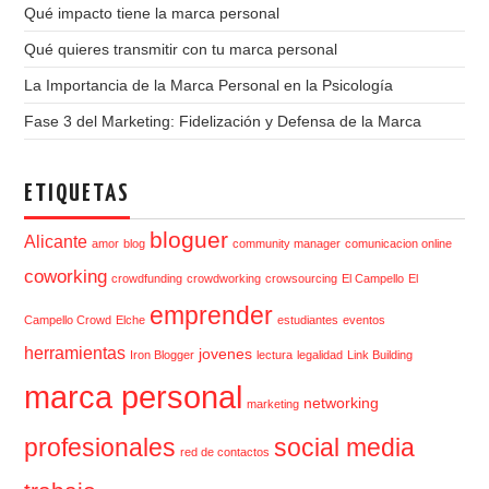
Qué impacto tiene la marca personal
Qué quieres transmitir con tu marca personal
La Importancia de la Marca Personal en la Psicología
Fase 3 del Marketing: Fidelización y Defensa de la Marca
ETIQUETAS
bloguer
Alicante
amor
blog
community manager
comunicacion online
coworking
crowdfunding
crowdworking
crowsourcing
El Campello
El
emprender
Campello Crowd
Elche
estudiantes
eventos
herramientas
jovenes
Iron Blogger
lectura
legalidad
Link Building
marca personal
networking
marketing
profesionales
social media
red de contactos