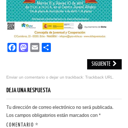
F
M
E
C
a
a
m
o
c
st
ail
m
SIGUIENTE
e
o
p
Enviar un comentario
o dejar un trackback:
Trackback URL
.
b
d
ar
DEJA UNA RESPUESTA
o
o
tir
o
n
Tu dirección de correo electrónico no será publicada.
k
Los campos obligatorios están marcados con
*
COMENTARIO
*