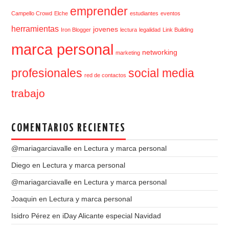
emprender
Campello Crowd
Elche
estudiantes
eventos
herramientas
jovenes
Iron Blogger
lectura
legalidad
Link Building
marca personal
networking
marketing
profesionales
social media
red de contactos
trabajo
COMENTARIOS RECIENTES
@mariagarciavalle
en
Lectura y marca personal
Diego
en
Lectura y marca personal
@mariagarciavalle
en
Lectura y marca personal
Joaquin
en
Lectura y marca personal
Isidro Pérez
en
iDay Alicante especial Navidad