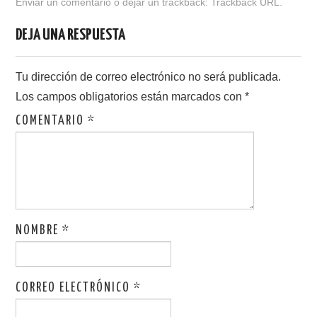
Enviar un comentario
o dejar un trackback:
Trackback URL
.
b
d
ar
DEJA UNA RESPUESTA
o
o
tir
o
n
Tu dirección de correo electrónico no será publicada.
k
Los campos obligatorios están marcados con
*
COMENTARIO
*
NOMBRE
*
CORREO ELECTRÓNICO
*