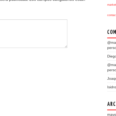
market
contac
COM
@mar
pers
Dieg
@mar
pers
Joaq
Isidr
ARC
mayo