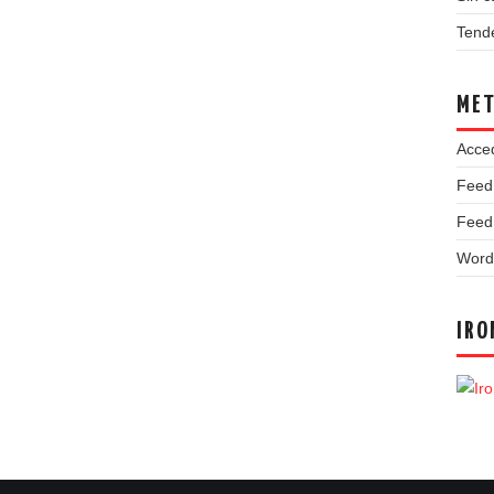
Tend
ME
Acce
Feed
Feed
Word
IRO