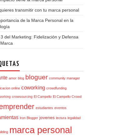
uieres transmitir con tu marca personal
portancia de la Marca Personal en la
logía
3 del Marketing: Fidelización y Defensa
a Marca
QUETAS
bloguer
ante
amor
blog
community manager
coworking
cacion online
crowdfunding
orking
crowsourcing
El Campello
El Campello Crowd
emprender
estudiantes
eventos
amientas
jovenes
Iron Blogger
lectura
legalidad
marca personal
ilding