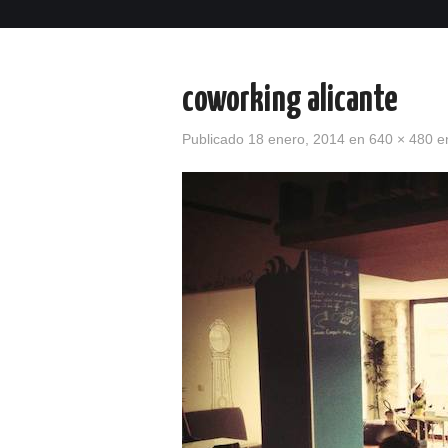
coworking alicante
Publicado
18 enero, 2014
en
640 × 480
e