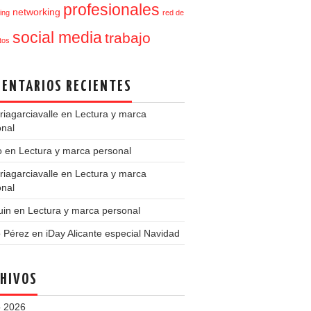
profesionales
networking
ing
red de
social media
trabajo
tos
ENTARIOS RECIENTES
iagarciavalle
en
Lectura y marca
onal
o
en
Lectura y marca personal
iagarciavalle
en
Lectura y marca
onal
uin
en
Lectura y marca personal
o Pérez
en
iDay Alicante especial Navidad
HIVOS
 2026