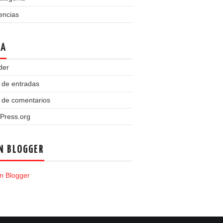
encias
TA
der
 de entradas
 de comentarios
Press.org
N BLOGGER