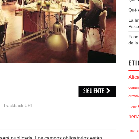
Qué q
La Im
Psico
Fase 
de l
ETI
Alic
comuni
SIGUIENTE
crowdw
k:
Trackback URL
.
Elche
herr
Link Bu
 será publicada.
Los campos obligatorios están