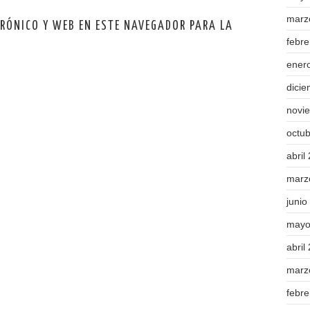
marz
TRÓNICO Y WEB EN ESTE NAVEGADOR PARA LA
febr
ener
dici
novi
octu
abril
marz
junio
mayo
abril
marz
febr