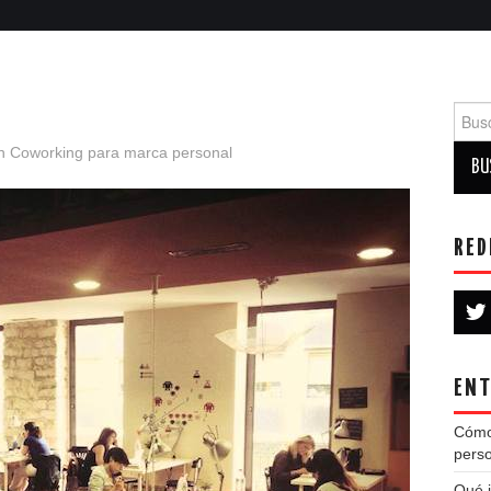
Busca
n
Coworking para marca personal
RED
ENT
Cómo
perso
Qué i