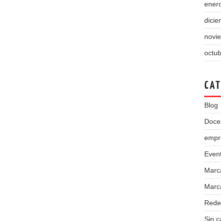
ener
dici
novi
octu
CAT
Blog
Doce
empr
Even
Marc
Marca
Rede
Sin c