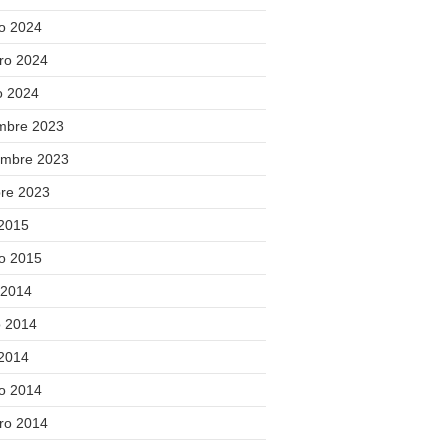
o 2024
ero 2024
o 2024
embre 2023
embre 2023
bre 2023
 2015
o 2015
 2014
 2014
 2014
o 2014
ero 2014