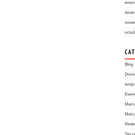
ener
dici
novi
octu
CAT
Blog
Doce
empr
Even
Marc
Marca
Rede
Sin c