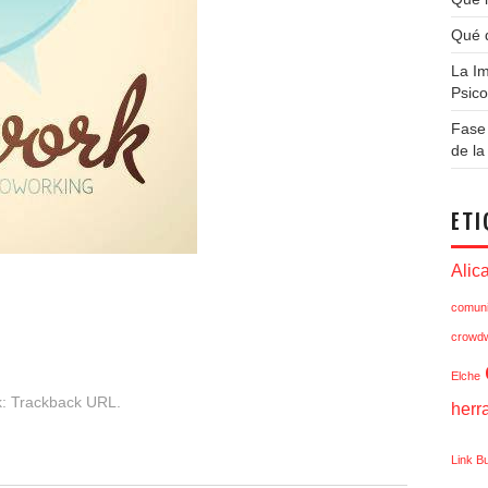
Qué q
La Im
Psico
Fase 
de l
ETI
Alic
comuni
crowdw
Elche
k:
Trackback URL
.
herr
Link Bu