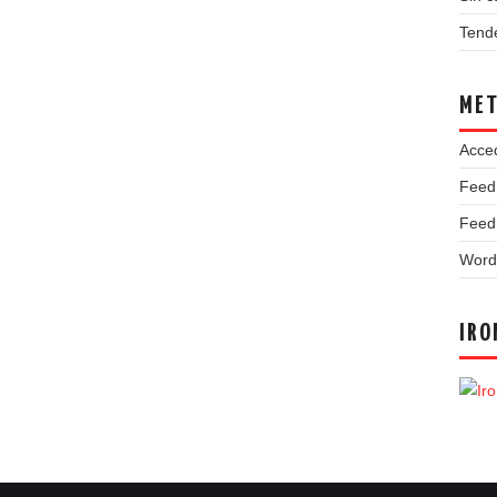
Tend
ME
Acce
Feed
Feed
Word
IRO