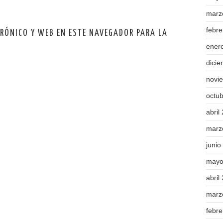
marz
febr
TRÓNICO Y WEB EN ESTE NAVEGADOR PARA LA
ener
dici
novi
octu
abril
marz
junio
mayo
abril
marz
febr