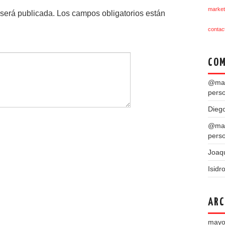
market
 será publicada.
Los campos obligatorios están
contac
COM
@mar
pers
Dieg
@mar
pers
Joaq
Isidr
ARC
mayo