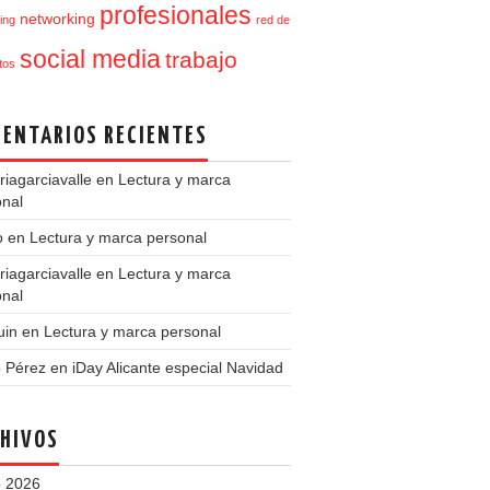
profesionales
networking
ing
red de
social media
trabajo
tos
ENTARIOS RECIENTES
iagarciavalle
en
Lectura y marca
onal
o
en
Lectura y marca personal
iagarciavalle
en
Lectura y marca
onal
uin
en
Lectura y marca personal
o Pérez
en
iDay Alicante especial Navidad
HIVOS
 2026