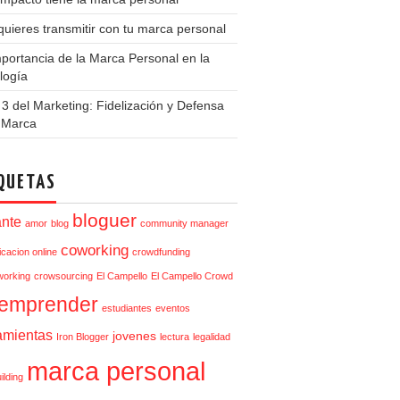
uieres transmitir con tu marca personal
portancia de la Marca Personal en la
logía
3 del Marketing: Fidelización y Defensa
a Marca
QUETAS
bloguer
ante
amor
blog
community manager
coworking
cacion online
crowdfunding
orking
crowsourcing
El Campello
El Campello Crowd
emprender
estudiantes
eventos
amientas
jovenes
Iron Blogger
lectura
legalidad
marca personal
ilding