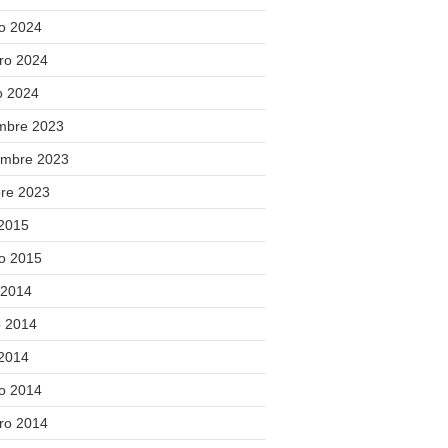
o 2024
ero 2024
o 2024
embre 2023
embre 2023
bre 2023
 2015
o 2015
 2014
 2014
 2014
o 2014
ero 2014