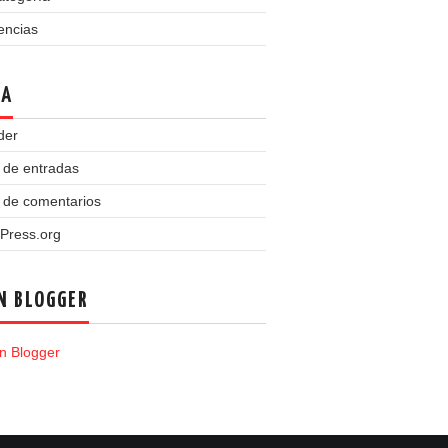
encias
TA
der
 de entradas
 de comentarios
Press.org
N BLOGGER