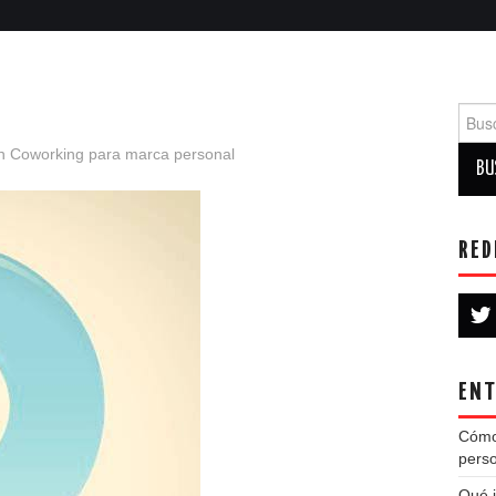
Busca
n
Coworking para marca personal
RED
ENT
Cómo
perso
Qué i