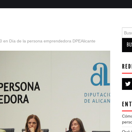
Busca
0
en
Día de la persona emprendedora DPEAlicante
RED
ENT
Cómo
perso
Qué i