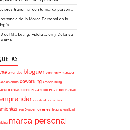
uieres transmitir con tu marca personal
portancia de la Marca Personal en la
logía
3 del Marketing: Fidelización y Defensa
a Marca
QUETAS
bloguer
ante
amor
blog
community manager
coworking
cacion online
crowdfunding
orking
crowsourcing
El Campello
El Campello Crowd
emprender
estudiantes
eventos
amientas
jovenes
Iron Blogger
lectura
legalidad
marca personal
ilding