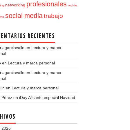
profesionales
networking
ing
red de
social media
trabajo
tos
ENTARIOS RECIENTES
iagarciavalle
en
Lectura y marca
onal
o
en
Lectura y marca personal
iagarciavalle
en
Lectura y marca
onal
uin
en
Lectura y marca personal
o Pérez
en
iDay Alicante especial Navidad
HIVOS
 2026