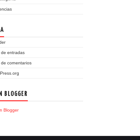
encias
TA
der
 de entradas
 de comentarios
Press.org
N BLOGGER