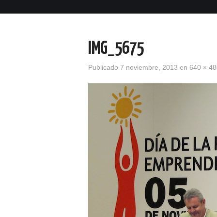
IMG_5675
Publicado
7 noviembre, 2013
en
640 × 48