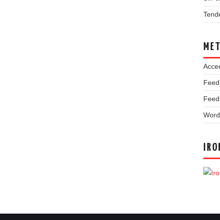
Tend
ME
Acce
Feed
Feed
Word
IRO