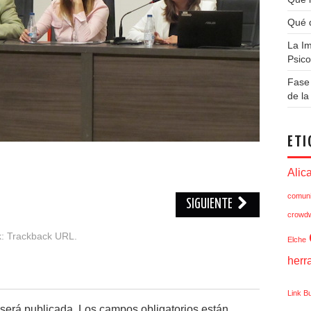
Qué q
La Im
Psico
Fase 
de l
ETI
Alic
comuni
SIGUIENTE
crowdw
k:
Trackback URL
.
Elche
herr
Link Bu
 será publicada.
Los campos obligatorios están