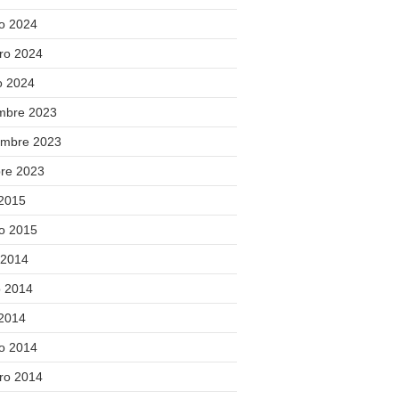
o 2024
ero 2024
o 2024
embre 2023
embre 2023
bre 2023
 2015
o 2015
 2014
 2014
 2014
o 2014
ero 2014