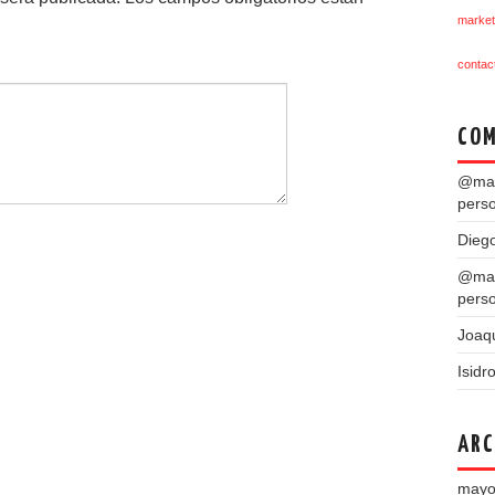
market
contac
COM
@mar
pers
Dieg
@mar
pers
Joaq
Isidr
ARC
mayo