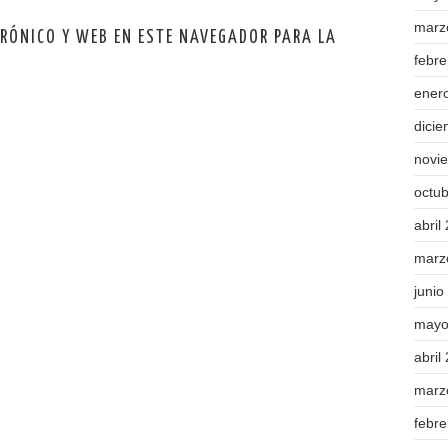
marz
TRÓNICO Y WEB EN ESTE NAVEGADOR PARA LA
febr
ener
dici
novi
octu
abril
marz
junio
mayo
abril
marz
febr