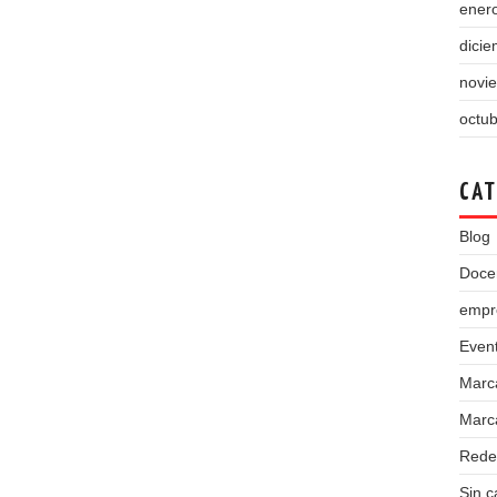
ener
dici
novi
octu
CAT
Blog
Doce
empr
Even
Marc
Marca
Rede
Sin c