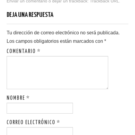
Enviar un comentario
o dejar un trackback:
Trackback URL
.
b
d
ar
DEJA UNA RESPUESTA
o
o
tir
o
n
Tu dirección de correo electrónico no será publicada.
k
Los campos obligatorios están marcados con
*
COMENTARIO
*
NOMBRE
*
CORREO ELECTRÓNICO
*