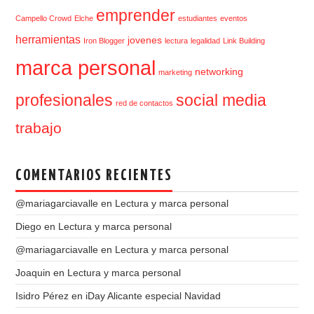
emprender
Campello Crowd
Elche
estudiantes
eventos
herramientas
jovenes
Iron Blogger
lectura
legalidad
Link Building
marca personal
networking
marketing
profesionales
social media
red de contactos
trabajo
COMENTARIOS RECIENTES
@mariagarciavalle
en
Lectura y marca personal
Diego
en
Lectura y marca personal
@mariagarciavalle
en
Lectura y marca personal
Joaquin
en
Lectura y marca personal
Isidro Pérez
en
iDay Alicante especial Navidad