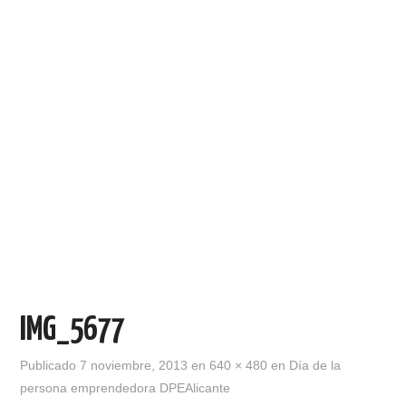
IMG_5677
Publicado
7 noviembre, 2013
en
640 × 480
en
Día de la
persona emprendedora DPEAlicante